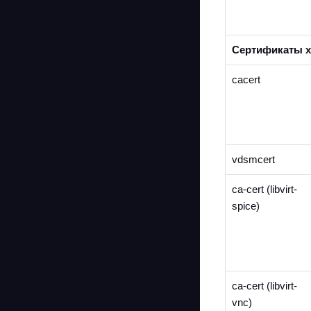
Сертификаты х
cacert
vdsmcert
ca-cert (libvirt-
spice)
ca-cert (libvirt-
vnc)