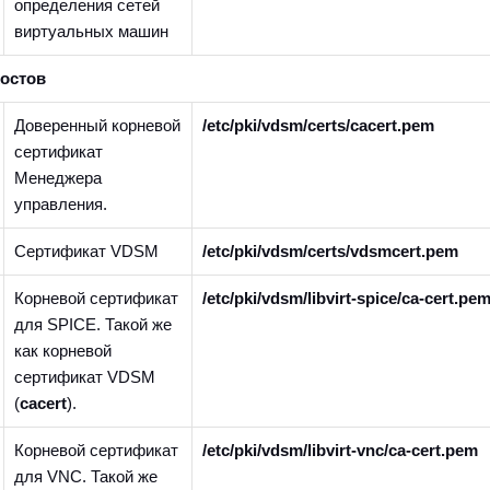
определения сетей
виртуальных машин
остов
Доверенный корневой
/etc/pki/vdsm/certs/cacert.pem
сертификат
Менеджера
управления.
Сертификат VDSM
/etc/pki/vdsm/certs/vdsmcert.pem
Корневой сертификат
/etc/pki/vdsm/libvirt-spice/ca-cert.pe
для SPICE. Такой же
как корневой
сертификат VDSM
(
cacert
).
Корневой сертификат
/etc/pki/vdsm/libvirt-vnc/ca-cert.pem
для VNC. Такой же