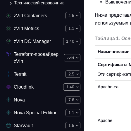
Выключени
Технический справочник
Ниже представ
zVirt Containers
4.5
используемых в
zVirt Metrics
1.1
Таблица 1. Ос
zVirt DC Manager
1.40
Наименование
Terraform-провайдер
zvirt
zVirt
Сертификаты 
Termit
Эти сертификат
2.5
Apache-ca
Cloudlink
1.40
Nova
7.6
Nova Special Edition
1.1
Apache
StarVault
1.5