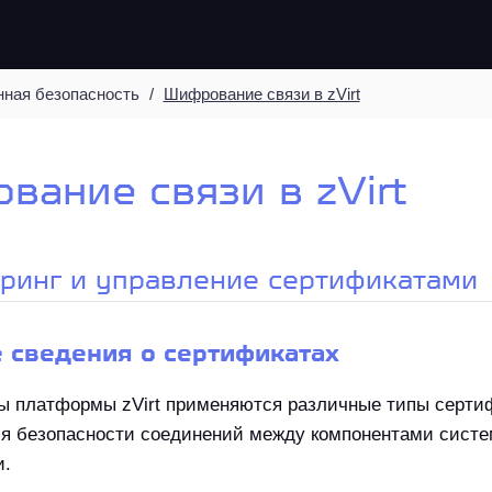
ная безопасность
Шифрование связи в zVirt
ание связи в zVirt
оринг и управление сертификатами
е сведения о сертификатах
ты платформы zVirt применяются различные типы серти
ия безопасности соединений между компонентами сист
и.