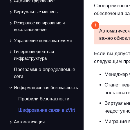
Администрирование
Своевременное
Виртуальные машины
обеспечения ра
Резервное копирование и
восстановление
Автоматическ
важно обновля
Управление пользователями
Гиперконвергентная
Если вы допуст
инфраструктура
следующим пр
Программно-определяемые
Менеджер 
сети
Станет не
Информационная безопасность
пользовате
Профили безопасности
Виртуальн
Шифрование связи в zVirt
недоступно
Миграция 
Автоматизация