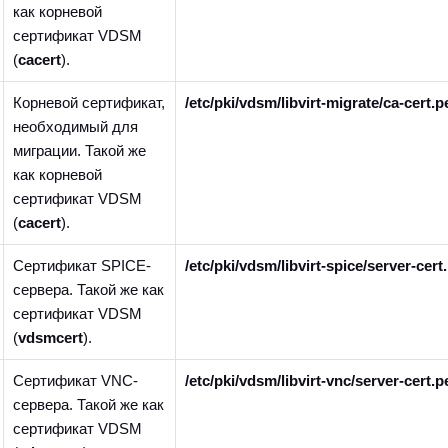
как корневой
сертификат VDSM
(
cacert
).
Корневой сертификат,
/etc/pki/vdsm/libvirt-migrate/ca-cert.
необходимый для
миграции. Такой же
как корневой
сертификат VDSM
(
cacert
).
Сертификат SPICE-
/etc/pki/vdsm/libvirt-spice/server-cer
сервера. Такой же как
сертификат VDSM
(
vdsmcert
).
Сертификат VNC-
/etc/pki/vdsm/libvirt-vnc/server-cert.
сервера. Такой же как
сертификат VDSM