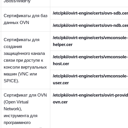
JBoss/WildFly
/etc/pki/ovirt-engine/certs/ovn-sdb.ce
Сертификаты для баз
данных OVN
/etc/pki/ovirt-engine/certs/ovn-ndb.ce
/etc/pki/ovirt-engine/certs/vmconsole
Сертификаты для
helper.cer
создания
защищённого канала
/etc/pki/ovirt-engine/certs/vmconsole
связи при доступе к
host.cer
консоли виртуальных
машин (VNC или
/etc/pki/ovirt-engine/certs/vmconsole
SPICE).
user.cer
Сертификат для OVN
/etc/pki/ovirt-engine/certs/ovirt-provid
(Open Virtual
ovn.cer
Network),
инструмента для
программного