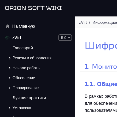
ORION SOFT WIKI
zVirt
Информацион
На главную
zVirt
5.0
Шифров
Глоссарий
Релизы и обновления
1. Монит
Начало работы
Обновление
1.1. Общи
Планирование
В рамках рабо
Лучшие практики
для обеспечен
Установка
пользователям