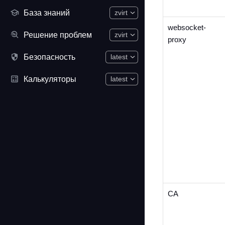
База знаний
zvirt
websocket-
Решение проблем
zvirt
proxy
Безопасность
latest
Калькуляторы
latest
CA