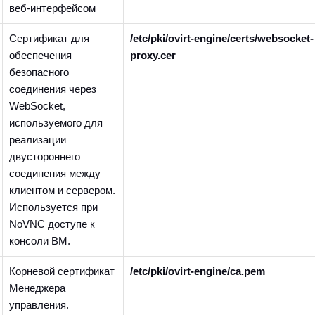
веб-интерфейсом
Сертификат для
/etc/pki/ovirt-engine/certs/websocket-
обеспечения
proxy.cer
безопасного
соединения через
WebSocket,
используемого для
реализации
двустороннего
соединения между
клиентом и сервером.
Используется при
NoVNC доступе к
консоли ВМ.
Корневой сертификат
/etc/pki/ovirt-engine/ca.pem
Менеджера
управления.