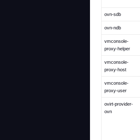
ovn-sdb
ovn-ndb
vmconsole-
proxy-helper
vmconsole-
proxy-host
vmconsole-
proxy-user
ovirt-provider-
ovn