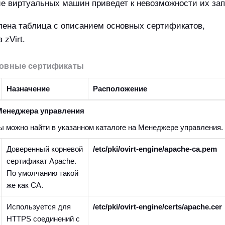
е виртуальных машин приведет к невозможности их зап
лена таблица с описанием основных сертификатов,
 zVirt.
новные сертификаты
Назначение
Расположение
Менеджера управления
ы можно найти в указанном каталоге на Менеджере управления.
Доверенный корневой
/etc/pki/ovirt-engine/apache-ca.pem
сертификат Apache.
По умолчанию такой
же как CA.
Используется для
/etc/pki/ovirt-engine/certs/apache.cer
HTTPS соединений с