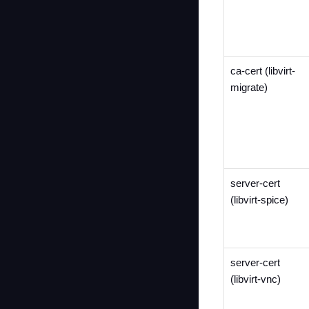
ca-cert (libvirt-
migrate)
server-cert
(libvirt-spice)
server-cert
(libvirt-vnc)