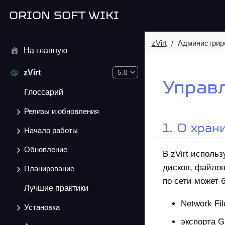
ORION SOFT WIKI
zVirt
Администрир
На главную
zVirt
5.0
Управ
Глоссарий
Релизы и обновления
1. О хран
Начало работы
Обновление
В zVirt исполь
дисков, файло
Планирование
по сети может 
Лучшие практики
Network Fi
Установка
экспорта G