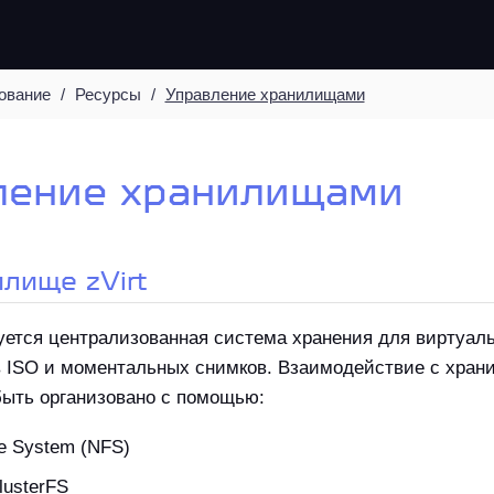
ование
Ресурсы
Управление хранилищами
ление хранилищами
илище zVirt
зуется централизованная система хранения для виртуал
в ISO и моментальных снимков. Взаимодействие с хра
быть организовано с помощью:
le System (NFS)
lusterFS