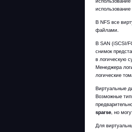
использование 
использование
В NFS все вир
файлами.
В SAN (iSCSI/
снимок предста
в логическую с
Менеджера логи
логические том
Виртуальные ди
Возможные тип
предварительно
sparse
, но мог
Для виртуальн