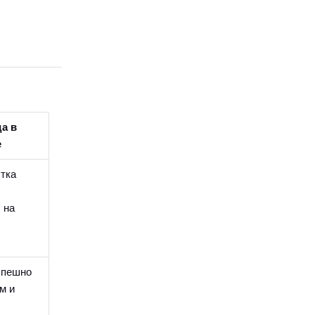
а в
е
тка
 на
спешно
м и