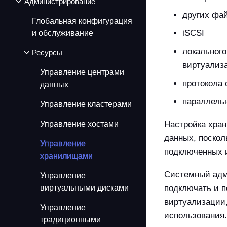
Администрирование
других фа
Глобальная конфигурация
iSCSI
и обслуживание
локального
Ресурсы
виртуализ
Управление центрами
протокола 
данных
параллель
Управление кластерами
Управление хостами
Настройка хра
данных, поскол
Управление
подключенных 
хранилищами
Системный адми
Управление
виртуальными дисками
подключать и 
виртуализации,
Управление
использования.
традиционными