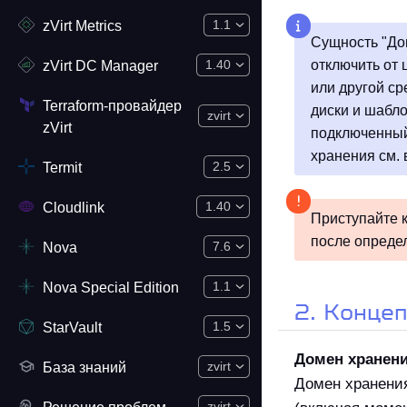
zVirt Metrics
1.1
Сущность "До
zVirt DC Manager
отключить от 
1.40
или другой с
Terraform-провайдер
диски и шабл
zvirt
zVirt
подключенный
хранения см. 
Termit
2.5
Cloudlink
1.40
Приступайте к
после опреде
Nova
7.6
Nova Special Edition
1.1
2. Конце
StarVault
1.5
Домен хранен
База знаний
zvirt
Домен хранени
Решение проблем
zvirt