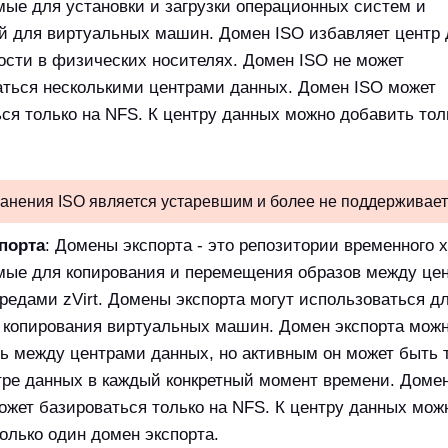
ые для установки и загрузки операционных систем и
й для виртуальных машин. Домен ISO избавляет центр
ости в физических носителях. Домен ISO не может
аться несколькими центрами данных. Домен ISO может
ся только на NFS. К центру данных можно добавить тол
анения ISO является устаревшим и более не поддерживает
порта
: Домены экспорта - это репозитории временного 
мые для копирования и перемещения образов между це
редами zVirt. Домены экспорта могут использоваться д
о копирования виртуальных машин. Домен экспорта мож
 между центрами данных, но активным он может быть т
тре данных в каждый конкретный момент времени. Доме
ожет базироваться только на NFS. К центру данных мож
олько один домен экспорта.