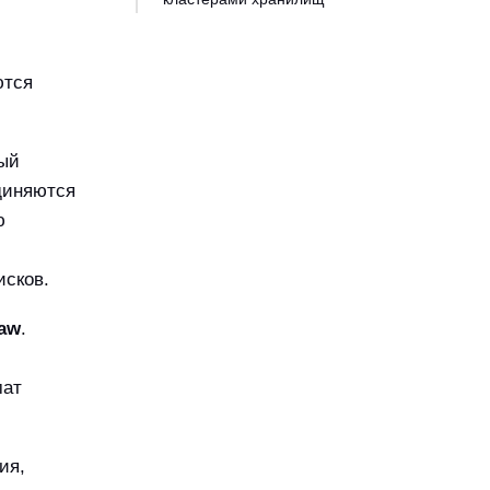
ются
ный
диняются
ю
исков.
aw
.
мат
ия,