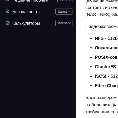
(включая моме
состоять из бл
Безопасность
latest
(NAS - NFS, G
Калькуляторы
latest
Поддерживаемы
NFS
- 512Б
Локальное
POSIX-со
GlusterFS
iSCSI
- 51
Fibre Chan
Блок размером 
на больших фай
требующих сов