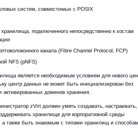
йловых систем, совместимых с POSIX
 хранилища, подключенного непосредственно к хостам
ации
оптоволоконного канала (Fibre Channel Protocol, FCP)
ной NFS (pNFS)
нилища является необходимым условием для нового цен
ьку центр данных не может быть инициализирован без
и активированных доменов хранения.
нистратор zVirt должен уметь создавать, настраивать,
поддерживать хранилище для корпоративной среды
 а также быть знакомым с типами хранилищ и способа