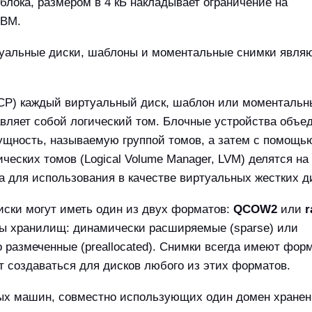
блока, размером в 4 кБ накладывает ограничение на
 ВМ.
туальные диски, шаблоны и моментальные снимки явля
FCP) каждый виртуальный диск, шаблон или моменталь
вляет собой логический том. Блочные устройства объе
ущность, называемую группой томов, а затем с помощь
ческих томов (Logical Volume Manager, LVM) делятся на
а для использования в качестве виртуальных жестких д
ски могут иметь один из двух форматов:
QCOW2
или
r
ы хранилищ: динамически расширяемые (sparse) или
 размеченные (preallocated). Снимки всегда имеют фор
ут создаваться для дисков любого из этих форматов.
ых машин, совместно использующих один домен хранен