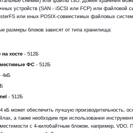
нтальные снимки) или файлы ISO. Домен хранения мож
очных устройств (SAN - iSCSI или FCP) или файловой 
lusterFS или иных POSIX-совместимых файловых систем
е размеры блоков зависят от типа хранилища:
 на хосте
- 512Б
вместимые ФС
- 512Б
- 4кБ
2Б
nel
- 512Б
4 кБ может обеспечить лучшую производительность, ос
лах, а также необходим при использовании инструмент
местимости с 4-килобайтным блоком, например, VDO. 