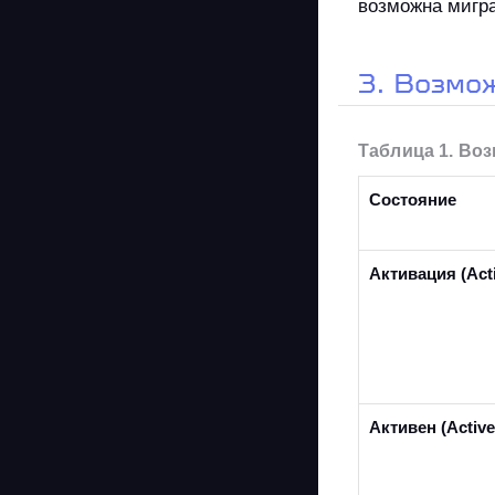
возможна мигра
3. Возмо
Таблица 1. Во
Состояние
Активация (Acti
Активен (Active