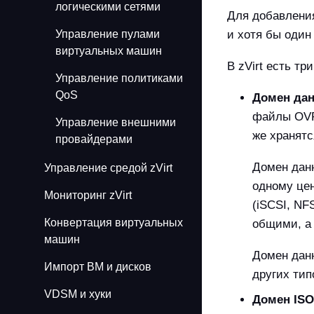
логическими сетями
Для добавлени
Управление пулами
и хотя бы один
виртуальных машин
В zVirt есть тр
Управление политиками
QoS
Домен да
файлы OVF
Управление внешними
же хранят
провайдерами
Домен дан
Управление средой zVirt
одному це
Мониторинг zVirt
(iSCSI, NF
Конвертация виртуальных
общими, а
машин
Домен дан
Импорт ВМ и дисков
других тип
VDSM и хуки
Домен ISO