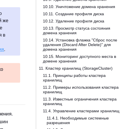
10.10. Уничтожение домена хранения
о
10.11. Создание профиля диска
й же
10.12. Удаление профиля диска
е
10.13. Просмотр статуса состояния
домена хранения
я в
10.14. Установка флажка "Сброс после
удаления (Discard After Delete)" для
ия
.
домена хранения
10.15. Мониторинг доступного места в
домене хранения
11. Кластер хранилищ (StorageCluster)
ко
11.1. Принципы работы кластера
хранилищ
11.2. Примеры использования кластера
хранилищ
11.3. Известные ограничения кластера
хранилищ
11.4. Управление кластерами хранилищ
нения.
11.4.1. Необходимые системные
шин
разрешения