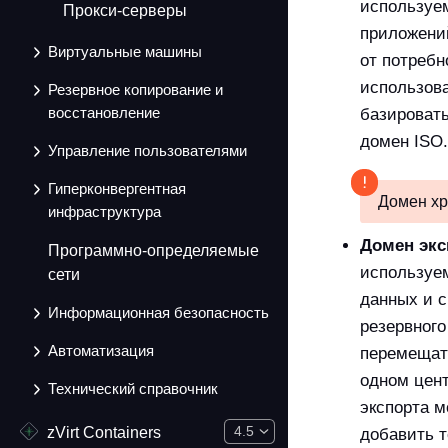
используем
Прокси-серверы
приложени
Виртуальные машины
от потребн
использов
Резервное копирование и
восстановление
базировать
домен ISO.
Управление пользователями
Гиперконвергентная
Домен хр
инфраструктура
Домен экс
Программно-определяемые
используе
сети
данных и с
Информационная безопасность
резервног
Автоматизация
перемещать
одном цен
Технический справочник
экспорта м
zVirt Containers
4.5
добавить т